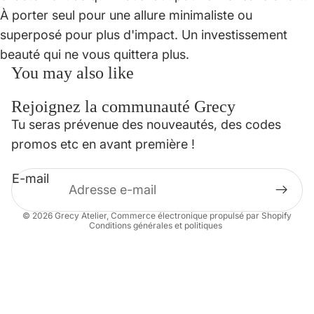
À porter seul pour une allure minimaliste ou
superposé pour plus d'impact. Un investissement
beauté qui ne vous quittera plus.
You may also like
Rejoignez la communauté Grecy
Politique de confidentialité
Tu seras prévenue des nouveautés, des codes
Politique de remboursement
promos etc en avant première !
Conditions d’utilisation
E-mail
Mentions légales
Coordonnées
© 2026
Grecy Atelier
,
Commerce électronique propulsé par Shopify
Conditions générales et politiques