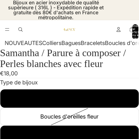
Bijoux en acier inoxydable de qualité
supérieure ( 316L ) - Expédition rapide et
gratuite dès 80€ d'achats en France
métropolitaine.
Nombr
total
d’artic
dans l
panier:
NOUVEAUTES
Colliers
Bagues
Bracelets
Boucles d'ore
Samantha / Parure à composer /
Ouvrir
Ouvrir
Ouvrir
Ouvrir
Ouvrir
Ouvrir
Ouvrir
Ouvrir
l’image
l’image
l’image
l’image
l’image
l’image
l’image
l’image
Perles blanches avec fleur
en
en
en
en
en
en
en
en
€18,00
plein
plein
plein
plein
plein
plein
plein
plein
Type de bijoux
écran
écran
écran
écran
écran
écran
écran
écran
Boucles d'oreilles
Boucles d'oreilles fleur
collier perles