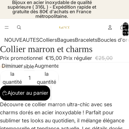
Bijoux en acier inoxydable de qualité
supérieure ( 316L ) - Expédition rapide et
gratuite dès 80€ d'achats en France
métropolitaine.
Nombr
total
d’artic
dans l
panier:
NOUVEAUTES
Colliers
Bagues
Bracelets
Boucles d'ore
Collier marron et charms
Ouvrir
Ouvrir
Ouvrir
Ouvrir
Ouvrir
l’image
l’image
l’image
l’image
l’image
Prix promotionnel
€15,00
Prix régulier
€25,00
en
en
en
en
en
Diminuer
Augmenter
Stock faible
plein
plein
plein
plein
plein
la
la
écran
écran
écran
écran
écran
quantité
quantité
Ajouter au panier
Découvre ce collier marron ultra-chic avec ses
charms dorés en acier inoxydable ! Parfait pour
sublimer tes looks au quotidien, il mélange élégance
intemporelle et tendance actuelle. Les détails dorés