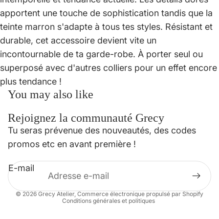
apportent une touche de sophistication tandis que la
teinte marron s'adapte à tous tes styles. Résistant et
durable, cet accessoire devient vite un
incontournable de ta garde-robe. À porter seul ou
superposé avec d'autres colliers pour un effet encore
plus tendance !
You may also like
Rejoignez la communauté Grecy
Politique de confidentialité
Tu seras prévenue des nouveautés, des codes
Politique de remboursement
promos etc en avant première !
Conditions d’utilisation
E-mail
Mentions légales
Coordonnées
© 2026
Grecy Atelier
,
Commerce électronique propulsé par Shopify
Conditions générales et politiques