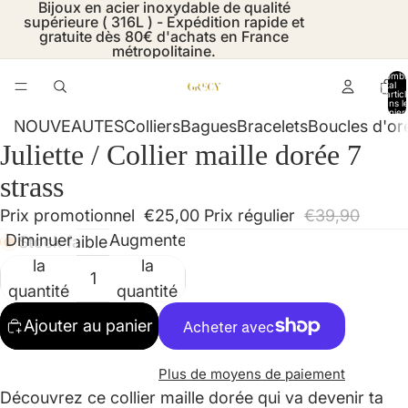
Bijoux en acier inoxydable de qualité
supérieure ( 316L ) - Expédition rapide et
gratuite dès 80€ d'achats en France
métropolitaine.
Nombr
total
d’artic
dans l
panier:
NOUVEAUTES
Colliers
Bagues
Bracelets
Boucles d'ore
Juliette / Collier maille dorée 7
Ouvrir
Ouvrir
Ouvrir
Ouvrir
Ouvrir
Ouvrir
Ouvrir
Ouvrir
Ouvrir
Ouvrir
l’image
l’image
l’image
l’image
l’image
l’image
l’image
l’image
l’image
l’image
strass
en
en
en
en
en
en
en
en
en
en
Prix promotionnel
€25,00
Prix régulier
€39,90
plein
plein
plein
plein
plein
plein
plein
plein
plein
plein
Diminuer
Augmenter
Stock faible
écran
écran
écran
écran
écran
écran
écran
écran
écran
écran
la
la
quantité
quantité
Ajouter au panier
Plus de moyens de paiement
Découvrez ce collier maille dorée qui va devenir ta