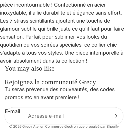
pièce incontournable ! Confectionné en acier
inoxydable, il allie durabilité et élégance sans effort.
Les 7 strass scintillants ajoutent une touche de
glamour subtile qui brille juste ce qu'il faut pour faire
sensation. Parfait pour sublimer vos looks du
quotidien ou vos soirées spéciales, ce collier chic
s'adapte à tous vos styles. Une pièce intemporelle à
avoir absolument dans ta collection !
You may also like
Rejoignez la communauté Grecy
Politique de confidentialité
Tu seras prévenue des nouveautés, des codes
Politique de remboursement
promos etc en avant première !
Conditions d’utilisation
E-mail
Mentions légales
Coordonnées
© 2026
Grecy Atelier
,
Commerce électronique propulsé par Shopify