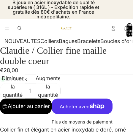
Bijoux en acier inoxydable de qualité
supérieure ( 316L ) - Expédition rapide et
gratuite dès 80€ d'achats en France
métropolitaine.
Nombr
total
d’artic
dans l
panier:
NOUVEAUTES
Colliers
Bagues
Bracelets
Boucles d'ore
Claudie / Collier fine maille
Ouvrir
Ouvrir
Ouvrir
Ouvrir
Ouvrir
l’image
l’image
l’image
l’image
l’image
double coeur
en
en
en
en
en
€28,00
plein
plein
plein
plein
plein
Diminuer
Augmenter
En stock
écran
écran
écran
écran
écran
la
la
quantité
quantité
Ajouter au panier
Plus de moyens de paiement
Collier fin et élégant en acier inoxydable doré, orné