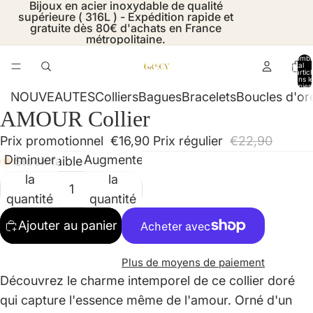
Bijoux en acier inoxydable de qualité
supérieure ( 316L ) - Expédition rapide et
gratuite dès 80€ d'achats en France
métropolitaine.
Nombr
total
d’artic
dans l
panier:
NOUVEAUTES
Colliers
Bagues
Bracelets
Boucles d'ore
AMOUR Collier
Ouvrir
Ouvrir
Ouvrir
Ouvrir
Ouvrir
Ouvrir
Ouvrir
l’image
l’image
l’image
l’image
l’image
l’image
l’image
Prix promotionnel
€16,90
Prix régulier
€22,90
en
en
en
en
en
en
en
Diminuer
Augmenter
Stock faible
plein
plein
plein
plein
plein
plein
plein
la
la
écran
écran
écran
écran
écran
écran
écran
quantité
quantité
Ajouter au panier
Plus de moyens de paiement
Découvrez le charme intemporel de ce collier doré
qui capture l'essence même de l'amour. Orné d'un