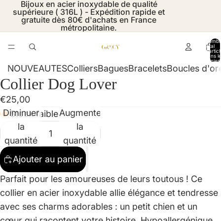
Bijoux en acier inoxydable de qualité
supérieure ( 316L ) - Expédition rapide et
gratuite dès 80€ d'achats en France
métropolitaine.
Nombr
total
d’artic
dans l
panier:
NOUVEAUTES
Colliers
Bagues
Bracelets
Boucles d'ore
Collier Dog Lover
Ouvrir
Ouvrir
Ouvrir
Ouvrir
Ouvrir
Ouvrir
l’image
l’image
l’image
l’image
l’image
l’image
€25,00
en
en
en
en
en
en
Diminuer
Augmenter
Stock faible
plein
plein
plein
plein
plein
plein
la
la
écran
écran
écran
écran
écran
écran
quantité
quantité
Ajouter au panier
Parfait pour les amoureuses de leurs toutous ! Ce
collier en acier inoxydable allie élégance et tendresse
avec ses charms adorables : un petit chien et un
cœur qui racontent votre histoire. Hypoallergénique