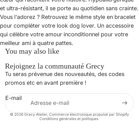
et ultra-résistant, il se porte au quotidien sans crainte.
Vous l'adorez ? Retrouvez le même style en bracelet
pour compléter votre look dog lover. Un accessoire
qui célèbre votre amour inconditionnel pour votre
meilleur ami à quatre pattes.
You may also like
Rejoignez la communauté Grecy
Politique de confidentialité
Tu seras prévenue des nouveautés, des codes
Politique de remboursement
promos etc en avant première !
Conditions d’utilisation
E-mail
Mentions légales
Coordonnées
© 2026
Grecy Atelier
,
Commerce électronique propulsé par Shopify
Conditions générales et politiques