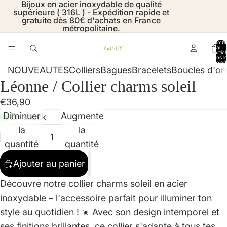
Bijoux en acier inoxydable de qualité
supérieure ( 316L ) - Expédition rapide et
gratuite dès 80€ d'achats en France
métropolitaine.
Nombr
total
d’artic
dans l
panier:
NOUVEAUTES
Colliers
Bagues
Bracelets
Boucles d'ore
Léonne / Collier charms soleil
Ouvrir
Ouvrir
Ouvrir
Ouvrir
Ouvrir
Ouvrir
Ouvrir
Ouvrir
Ouvrir
l’image
l’image
l’image
l’image
l’image
l’image
l’image
l’image
l’image
€36,90
en
en
en
en
en
en
en
en
en
Diminuer
Augmenter
En stock
plein
plein
plein
plein
plein
plein
plein
plein
plein
la
la
écran
écran
écran
écran
écran
écran
écran
écran
écran
quantité
quantité
Ajouter au panier
Découvre notre collier charms soleil en acier
inoxydable – l'accessoire parfait pour illuminer ton
style au quotidien ! ☀️ Avec son design intemporel et
ses finitions brillantes, ce collier s'adapte à tous tes