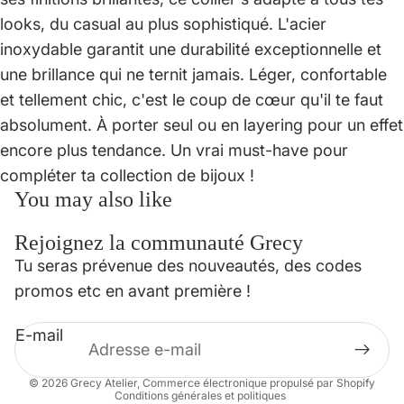
looks, du casual au plus sophistiqué. L'acier
inoxydable garantit une durabilité exceptionnelle et
une brillance qui ne ternit jamais. Léger, confortable
et tellement chic, c'est le coup de cœur qu'il te faut
absolument. À porter seul ou en layering pour un effet
encore plus tendance. Un vrai must-have pour
compléter ta collection de bijoux !
You may also like
Rejoignez la communauté Grecy
Politique de confidentialité
Tu seras prévenue des nouveautés, des codes
Politique de remboursement
promos etc en avant première !
Conditions d’utilisation
E-mail
Mentions légales
Coordonnées
© 2026
Grecy Atelier
,
Commerce électronique propulsé par Shopify
Conditions générales et politiques