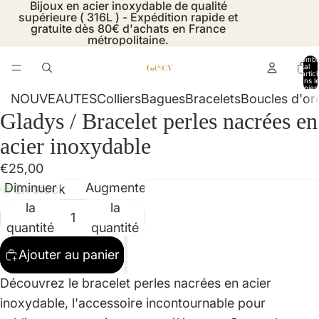
Bijoux en acier inoxydable de qualité
supérieure ( 316L ) - Expédition rapide et
gratuite dès 80€ d'achats en France
métropolitaine.
Nombr
total
d’artic
dans l
panier:
NOUVEAUTES
Colliers
Bagues
Bracelets
Boucles d'ore
Gladys / Bracelet perles nacrées en
Ouvrir
Ouvrir
Ouvrir
Ouvrir
l’image
l’image
l’image
l’image
acier inoxydable
en
en
en
en
€25,00
plein
plein
plein
plein
Diminuer
Augmenter
En stock
écran
écran
écran
écran
la
la
quantité
quantité
Ajouter au panier
Découvrez le bracelet perles nacrées en acier
inoxydable, l'accessoire incontournable pour