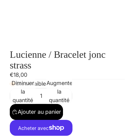
Lucienne / Bracelet jonc
strass
€18,00
Diminuer
Augmenter
Stock faible
la
la
quantité
quantité
Ajouter au panier