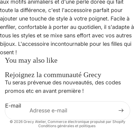
aux motifs animaliers et d'une perle dorée qui fait
toute la différence, c'est l'accessoire parfait pour
ajouter une touche de style à votre poignet. Facile à
enfiler, confortable à porter au quotidien, il s'adapte à
tous les styles et se mixe sans effort avec vos autres
bijoux. L'accessoire incontournable pour les filles qui
osent !
You may also like
Rejoignez la communauté Grecy
Politique de confidentialité
Tu seras prévenue des nouveautés, des codes
Politique de remboursement
promos etc en avant première !
Conditions d’utilisation
E-mail
Mentions légales
Coordonnées
© 2026
Grecy Atelier
,
Commerce électronique propulsé par Shopify
Conditions générales et politiques