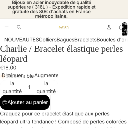
Bijoux en acier inoxydable de qualité
supérieure ( 316L ) - Expédition rapide et
gratuite dès 80€ d'achats en France
métropolitaine.
Nombr
total
d’artic
dans l
panier:
NOUVEAUTES
Colliers
Bagues
Bracelets
Boucles d'ore
Charlie / Bracelet élastique perles
Ouvrir
Ouvrir
Ouvrir
l’image
l’image
l’image
léopard
en
en
en
€18,00
plein
plein
plein
Diminuer
Augmenter
Stock faible
écran
écran
écran
la
la
quantité
quantité
Ajouter au panier
Craquez pour ce bracelet élastique aux perles
léopard ultra tendance ! Composé de perles colorées