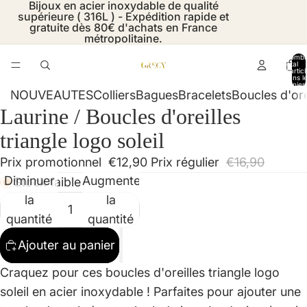
Bijoux en acier inoxydable de qualité
supérieure ( 316L ) - Expédition rapide et
gratuite dès 80€ d'achats en France
métropolitaine.
Nombr
total
d’artic
dans l
panier:
NOUVEAUTES
Colliers
Bagues
Bracelets
Boucles d'ore
Laurine / Boucles d'oreilles
Ouvrir
Ouvrir
Ouvrir
l’image
l’image
l’image
triangle logo soleil
en
en
en
Prix promotionnel
€12,90
Prix régulier
€16,90
plein
plein
plein
Diminuer
Augmenter
Stock faible
écran
écran
écran
la
la
quantité
quantité
Ajouter au panier
Craquez pour ces boucles d'oreilles triangle logo
soleil en acier inoxydable ! Parfaites pour ajouter une