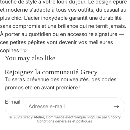
touche de style à votre look du jour. Le design épuré
et moderne s'adapte à tous vos outfits, du casual au
plus chic. L'acier inoxydable garantit une durabilité
sans compromis et une brillance qui ne ternit jamais.
À porter au quotidien ou en accessoire signature —
ces petites pépites vont devenir vos meilleures
copines ! ✨
You may also like
Rejoignez la communauté Grecy
Politique de confidentialité
Tu seras prévenue des nouveautés, des codes
Politique de remboursement
promos etc en avant première !
Conditions d’utilisation
E-mail
Mentions légales
Coordonnées
© 2026
Grecy Atelier
,
Commerce électronique propulsé par Shopify
Conditions générales et politiques