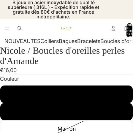
Bijoux en acier inoxydable de qualité
supérieure ( 316L ) - Expédition rapide et
gratuite dès 80€ d'achats en France
métropolitaine.
Nombr
total
d’artic
dans l
panier:
NOUVEAUTES
Colliers
Bagues
Bracelets
Boucles d'ore
Nicole / Boucles d'oreilles perles
Ouvrir
Ouvrir
Ouvrir
Ouvrir
Ouvrir
l’image
l’image
l’image
l’image
l’image
d'Amande
en
en
en
en
en
€16,00
plein
plein
plein
plein
plein
Couleur
écran
écran
écran
écran
écran
Blanc
Vert
Marron