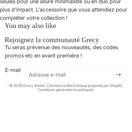
seules pour une allure minimaliste ou en duo pour
plus d'impact. L'accessoire que vous attendiez pour
compléter votre collection !
You may also like
Rejoignez la communauté Grecy
Politique de confidentialité
Tu seras prévenue des nouveautés, des codes
Politique de remboursement
promos etc en avant première !
Conditions d’utilisation
E-mail
Mentions légales
Coordonnées
© 2026
Grecy Atelier
,
Commerce électronique propulsé par Shopify
Conditions générales et politiques