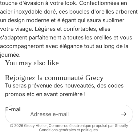
touche d'évasion à votre look. Confectionnées en
acier inoxydable doré, ces boucles d'oreilles arborent
un design moderne et élégant qui saura sublimer
votre visage. Légères et confortables, elles
s'adaptent parfaitement à toutes les oreilles et vous
accompagneront avec élégance tout au long de la
journée.
You may also like
Rejoignez la communauté Grecy
Politique de confidentialité
Tu seras prévenue des nouveautés, des codes
Politique de remboursement
promos etc en avant première !
Conditions d’utilisation
E-mail
Mentions légales
Coordonnées
© 2026
Grecy Atelier
,
Commerce électronique propulsé par Shopify
Conditions générales et politiques