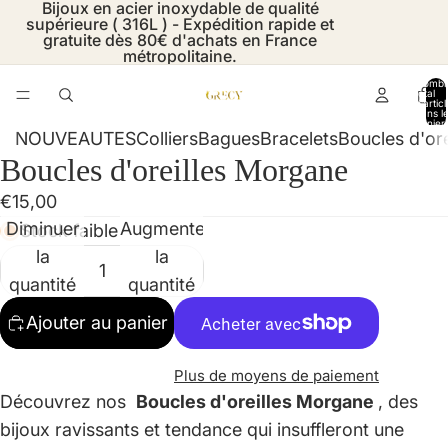
Bijoux en acier inoxydable de qualité
supérieure ( 316L ) - Expédition rapide et
gratuite dès 80€ d'achats en France
métropolitaine.
Nombr
total
d’artic
dans l
panier:
NOUVEAUTES
Colliers
Bagues
Bracelets
Boucles d'ore
Boucles d'oreilles Morgane
Ouvrir
Ouvrir
l’image
l’image
€15,00
en
en
Diminuer
Augmenter
Stock faible
plein
plein
la
la
écran
écran
quantité
quantité
Ajouter au panier
Plus de moyens de paiement
Découvrez nos
Boucles d'oreilles Morgane
, des
bijoux ravissants et tendance qui insuffleront une