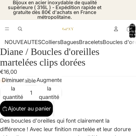
Bijoux en acier inoxydable de qualité
supérieure ( 316L ) - Expédition rapide et
gratuite dès 80€ d'achats en France
métropolitaine.
Nombr
total
d’artic
dans l
panier:
NOUVEAUTES
Colliers
Bagues
Bracelets
Boucles d'ore
Diane / Boucles d'oreilles
Ouvrir
Ouvrir
Ouvrir
Ouvrir
l’image
l’image
l’image
l’image
martelées clips dorées
en
en
en
en
€16,00
plein
plein
plein
plein
Diminuer
Augmenter
Stock faible
écran
écran
écran
écran
la
la
quantité
quantité
Ajouter au panier
Des boucles d'oreilles qui font clairement la
différence ! Avec leur finition martelée et leur dorure