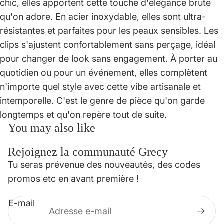
chic, elles apportent cette touche d'élégance brute
qu'on adore. En acier inoxydable, elles sont ultra-
résistantes et parfaites pour les peaux sensibles. Les
clips s'ajustent confortablement sans perçage, idéal
pour changer de look sans engagement. À porter au
quotidien ou pour un événement, elles complètent
n'importe quel style avec cette vibe artisanale et
intemporelle. C'est le genre de pièce qu'on garde
longtemps et qu'on repère tout de suite.
You may also like
Rejoignez la communauté Grecy
Politique de confidentialité
Tu seras prévenue des nouveautés, des codes
Politique de remboursement
promos etc en avant première !
Conditions d’utilisation
E-mail
Mentions légales
Coordonnées