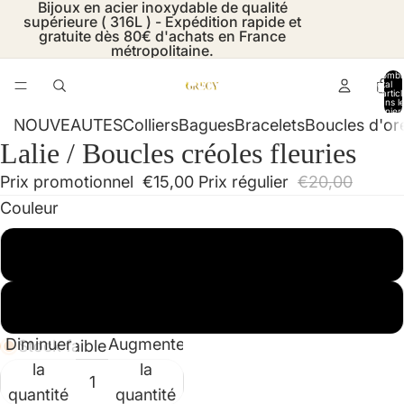
Bijoux en acier inoxydable de qualité
supérieure ( 316L ) - Expédition rapide et
gratuite dès 80€ d'achats en France
métropolitaine.
Nombr
total
d’artic
dans l
panier:
NOUVEAUTES
Colliers
Bagues
Bracelets
Boucles d'ore
Lalie / Boucles créoles fleuries
Ouvrir
Ouvrir
Ouvrir
Ouvrir
l’image
l’image
l’image
l’image
Prix promotionnel
€15,00
Prix régulier
€20,00
en
en
en
en
Couleur
plein
plein
plein
plein
écran
écran
écran
écran
doré
Argent
Diminuer
Augmenter
Stock faible
la
la
quantité
quantité