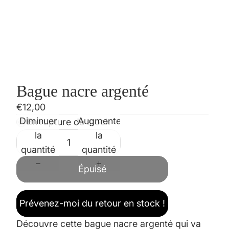
Bague nacre argenté
€12,00
Diminuer
Augmenter
En rupture de stock
la
la
quantité
quantité
Épuisé
Prévenez-moi du retour en stock !
Découvre cette bague nacre argenté qui va